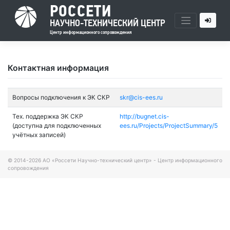
РОССЕТИ
НАУЧНО-ТЕХНИЧЕСКИЙ ЦЕНТР
Центр информационного сопровождения
Skip
to
Контактная информация
content
Вопросы подключения к ЭК СКР
skr@cis-ees.ru
Тех. поддержка ЭК СКР
http://bugnet.cis-
(доступна для подключенных
ees.ru/Projects/ProjectSummary/5
учётных записей)
© 2014-2026 АО «Россети Научно-технический центр» - Центр информационного
сопровождения